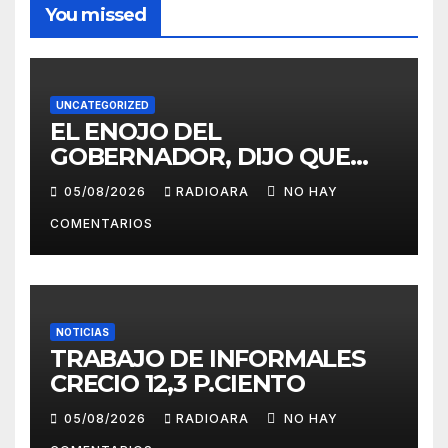
You missed
UNCATEGORIZED
EL ENOJO DEL
GOBERNADOR, DIJO QUE
COMO REGION NOS VAMOS A
05/08/2026
RADIOARA
NO HAY
REBELAR …
COMENTARIOS
NOTICIAS
TRABAJO DE INFORMALES
CRECIO 12,3 P.CIENTO
05/08/2026
RADIOARA
NO HAY