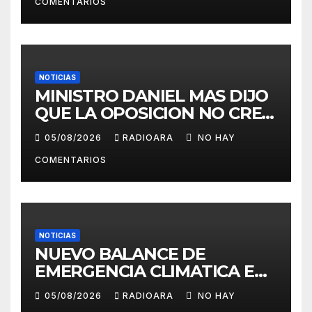
COMENTARIOS
NOTICIAS
MINISTRO DANIEL MAS DIJO
QUE LA OPOSICION NO CREE
EN EL CRECIMIENTO DE LA
05/08/2026
RADIOARA
NO HAY
ECONOMIA
COMENTARIOS
NOTICIAS
NUEVO BALANCE DE
EMERGENCIA CLIMATICA EN
CHILE – Agencia ORBE para
05/08/2026
RADIOARA
NO HAY
radio-tv ARAUCANIA,