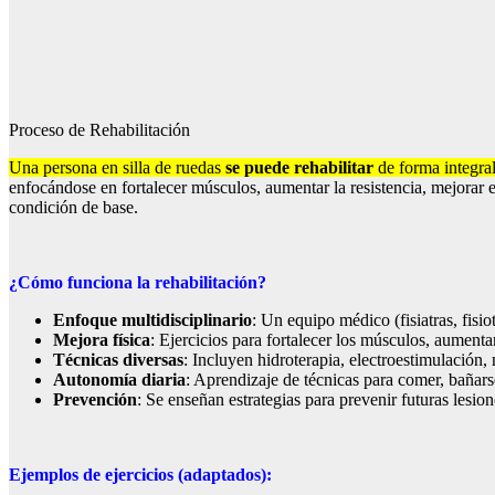
Proceso de Rehabilitación
Una persona en silla de ruedas
se puede rehabilitar
de forma integral
enfocándose en fortalecer músculos, aumentar la resistencia, mejorar 
condición de base.
¿Cómo funciona la rehabilitación?
Enfoque multidisciplinario
: Un equipo médico (fisiatras, fisi
Mejora física
: Ejercicios para fortalecer los músculos, aumentar
Técnicas diversas
: Incluyen hidroterapia, electroestimulación, 
Autonomía diaria
: Aprendizaje de técnicas para comer, bañar
Prevención
: Se enseñan estrategias para prevenir futuras lesio
Ejemplos de ejercicios (adaptados):