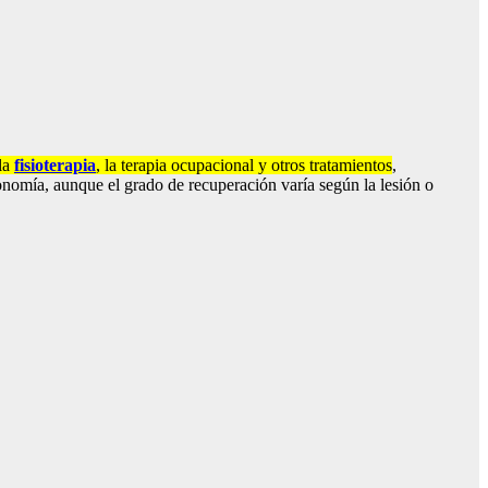
 la
fisioterapia
, la t
erapia ocupacional y otros tratamientos
,
tonomía, aunque el grado de recuperación varía según la lesión o