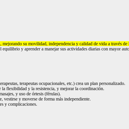
, mejorando su movilidad, independencia y calidad de vida a través de
el equilibrio y aprender a manejar sus actividades diarias con mayor au
oterapeutas, terapeutas ocupacionales, etc.) crea un plan personalizado.
 la flexibilidad y la resistencia, y mejorar la coordinación.
masajes, y uso de órtesis (férulas).
se, vestirse y moverse de forma más independiente.
nes y complicaciones.