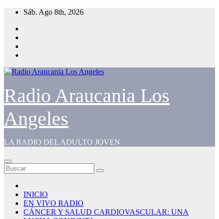
Saltar
Sáb. Ago 8th, 2026
al
contenido
Radio Araucania Los
Angeles
LA RADIO DEL ADULTO JOVEN
INICIO
EN VIVO RADIO
CÁNCER Y SALUD CARDIOVASCULAR: UNA