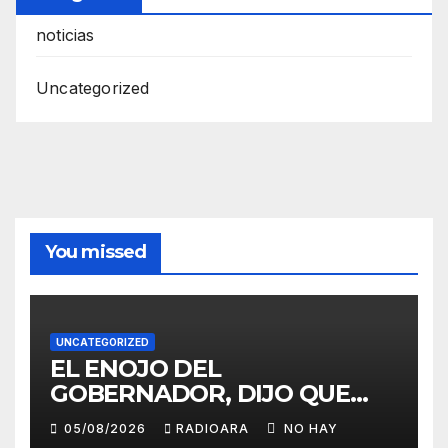
noticias
Uncategorized
You missed
UNCATEGORIZED
EL ENOJO DEL
GOBERNADOR, DIJO QUE
COMO REGION NOS VAMOS A
05/08/2026
RADIOARA
NO HAY
REBELAR …