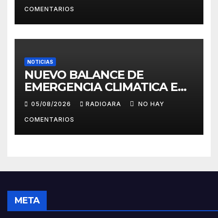
ECONOMIA
COMENTARIOS
NOTICIAS
NUEVO BALANCE DE
EMERGENCIA CLIMATICA EN
CHILE – Agencia ORBE para
05/08/2026
RADIOARA
NO HAY
radio-tv ARAUCANIA,
COMENTARIOS
L.ANGELES
META